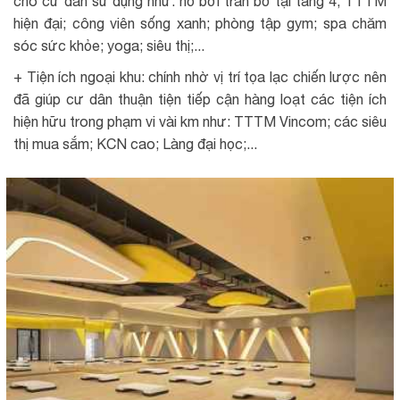
cho cư dân sử dụng như: hồ bơi tràn bờ tại tầng 4; TTTM
hiện đại; công viên sống xanh; phòng tập gym; spa chăm
sóc sức khỏe; yoga; siêu thị;...
+ Tiện ích ngoại khu: chính nhờ vị trí tọa lạc chiến lược nên
đã giúp cư dân thuận tiện tiếp cận hàng loạt các tiện ích
hiện hữu trong phạm vi vài km như: TTTM Vincom; các siêu
thị mua sắm; KCN cao; Làng đại học;...