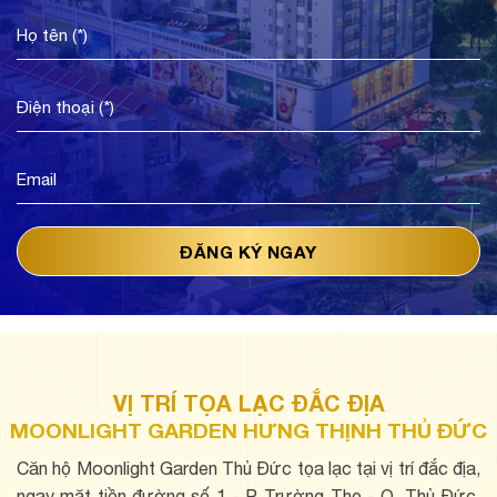
VỊ TRÍ TỌA LẠC ĐẮC ĐỊA
MOONLIGHT GARDEN HƯNG THỊNH THỦ ĐỨC
Căn hộ Moonlight Garden Thủ Đức tọa lạc tại vị trí đắc địa,
ngay mặt tiền đường số 1 - P. Trường Thọ - Q. Thủ Đức.