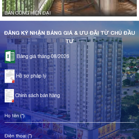
BAN CÔNG HIỆN ĐẠI
ĐĂNG KÝ NHẬN BẢNG GIÁ & ƯU ĐÃI TỪ CHỦ ĐẦU
TƯ
Bảng giá tháng 08/2026
Hồ sơ pháp lý
Chính sách bán hàng