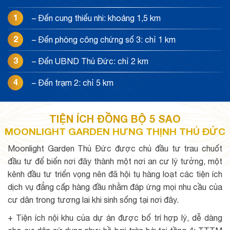
1
– Đến cung thiếu nhi: khoảng 1,5 km
2
– Đến phòng công chứng số 3: chỉ 1 km
3
– Đến UBND Thủ Đức: chỉ 2 km
4
– Đến trạm 2: chỉ 5 km
TIỆN ÍCH ĐỒNG BỘ 5 SAO
MOONLIGHT GARDEN HƯNG THỊNH THỦ ĐỨC
Moonlight Garden Thủ Đức được chủ đầu tư trau chuốt
đầu tư để biến nơi đây thành một nơi an cư lý tưởng, một
kênh đầu tư triển vọng nên đã hội tụ hàng loạt các tiện ích
dịch vụ đẳng cấp hàng đầu nhằm đáp ứng mọi nhu cầu của
cư dân trong tương lai khi sinh sống tại nơi đây.
+ Tiện ích nội khu của dự án được bố trí hợp lý, dễ dàng