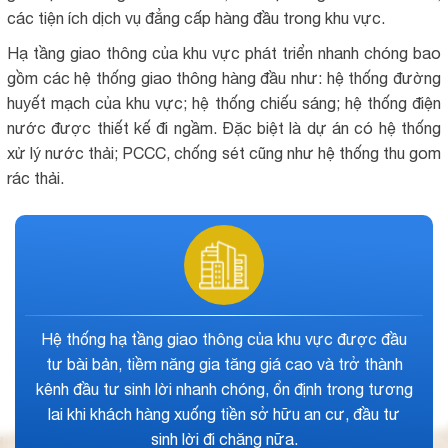
các tiện ích dịch vụ đẳng cấp hàng đầu trong khu vực.
Hạ tầng giao thông của khu vực phát triển nhanh chóng bao
gồm các hệ thống giao thông hàng đầu như: hệ thống đường
huyết mạch của khu vực; hệ thống chiếu sáng; hệ thống điện
nước được thiết kế đi ngầm. Đặc biệt là dự án có hệ thống
xử lý nước thải; PCCC, chống sét cũng như hệ thống thu gom
rác thải.
Chủ đầu tư của dự án là một tên tuổi khá nổi tiếng
trên thị trường, được khách hàng và nhà đầu tư đánh
giá cao là về mọi sản phẩm mà dự án trước đó tạo
đã hình thành, cung cấp nơi an cư cho mọi người.