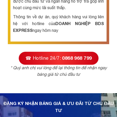
được chủ đầu tư và ngân hàng hỗ trợ trả góp linh
hoạt cùng mức lãi suất thấp.
Thông tin về dự án, quý khách hàng vui lòng liên
DOANH NGHIỆP BDS
hệ với hotline của
EXPRESS
ngay hôm nay
☎ Hotline 24/7:
0868 968 799
* Quý anh chị vui lòng để lại thông tin để nhận ngay
bảng giá từ chủ đầu tư
ĐĂNG KÝ NHẬN BẢNG GIÁ & ƯU ĐÃI TỪ CHỦ ĐẦU
TƯ