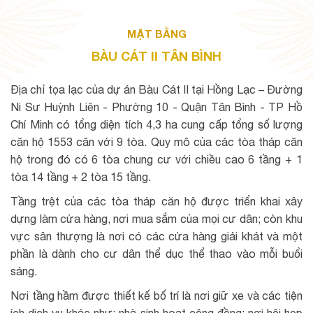
MẶT BẰNG
BÀU CÁT II TÂN BÌNH
Địa chỉ tọa lạc của dự án Bàu Cát II tại Hồng Lạc – Đường
Ni Sư Huỳnh Liên - Phường 10 - Quận Tân Bình - TP Hồ
Chí Minh có tổng diện tích 4,3 ha cung cấp tổng số lượng
căn hộ 1553 căn với 9 tòa. Quy mô của các tòa tháp căn
hộ trong đó có 6 tòa chung cư với chiều cao 6 tầng + 1
tòa 14 tầng + 2 tòa 15 tầng.
Tầng trệt của các tòa tháp căn hộ được triển khai xây
dựng làm cửa hàng, nơi mua sắm của mọi cư dân; còn khu
vực sân thượng là nơi có các cửa hàng giải khát và một
phần là dành cho cư dân thể dục thể thao vào mỗi buổi
sáng.
Nơi tầng hầm được thiết kế bố trí là nơi giữ xe và các tiện
ích dịch vụ khác như: nhà sinh hoạt cộng đồng; nơi hội họp