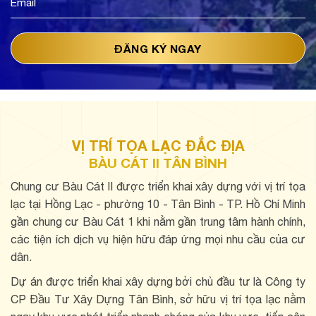
VỊ TRÍ TỌA LẠC ĐẮC ĐỊA
BÀU CÁT II TÂN BÌNH
Chung cư Bàu Cát II được triển khai xây dựng với vị trí tọa
lạc tại Hồng Lạc - phường 10 - Tân Bình - TP. Hồ Chí Minh
gần chung cư Bàu Cát 1 khi nằm gần trung tâm hành chính,
các tiện ích dịch vụ hiện hữu đáp ứng mọi nhu cầu của cư
dân.
Dự án được triển khai xây dựng bởi chủ đầu tư là Công ty
CP Đầu Tư Xây Dựng Tân Bình, sở hữu vị trí tọa lạc nằm