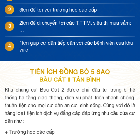
2
3km để tới với trường học các cấp
2km để di chuyển tới các TTTM, siêu thị mua sắm;
3
…
1km giúp cư dân tiếp cận với các bệnh viện của khu
4
vực
TIỆN ÍCH ĐỒNG BỘ 5 SAO
BÀU CÁT II TÂN BÌNH
Khu chung cư Bàu Cát 2 được chủ đầu tư trang bị hệ
thống hạ tầng giao thông, dịch vụ phát triển nhanh chóng,
thuận tiện cho mọi cư dân an cư, sinh sống. Cùng với đó là
hàng loạt tiện ích dịch vụ đẳng cấp đáp ứng nhu cầu của cư
dân như:
+ Trường học các cấp