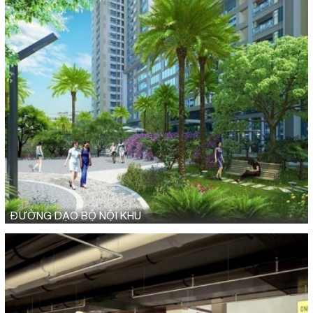
ĐƯỜNG DẠO BỘ NỘI KHU