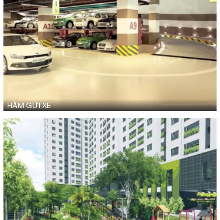
HẦM GỬI XE