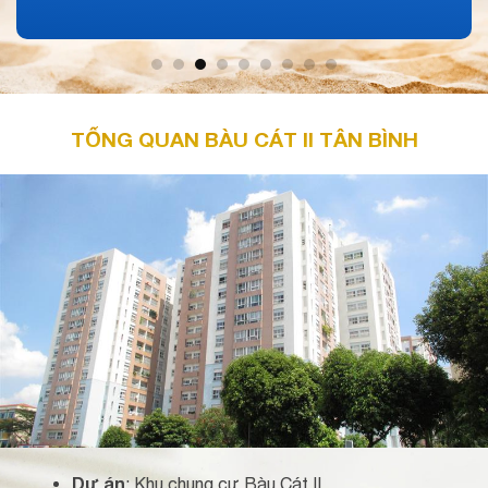
TỔNG QUAN BÀU CÁT II TÂN BÌNH
Dự án
: Khu chung cư Bàu Cát II